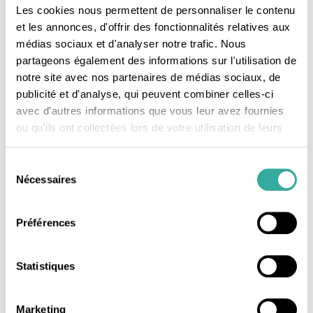
Les cookies nous permettent de personnaliser le contenu
Plus aucun appel manqué
et les annonces, d'offrir des fonctionnalités relatives aux
Chaque opportunité est captée, même en
médias sociaux et d'analyser notre trafic. Nous
dehors des horaires d’ouverture.
partageons également des informations sur l'utilisation de
Satisfaction client renforcée
notre site avec nos partenaires de médias sociaux, de
publicité et d'analyse, qui peuvent combiner celles-ci
Vos clients profitent d’un service moderne,
avec d'autres informations que vous leur avez fournies
disponible à toute heure.
ou qu'ils ont collectées lors de votre utilisation de leurs
services.
Sélection
Nécessaires
du
consentement
Préférences
Statistiques
Marketing